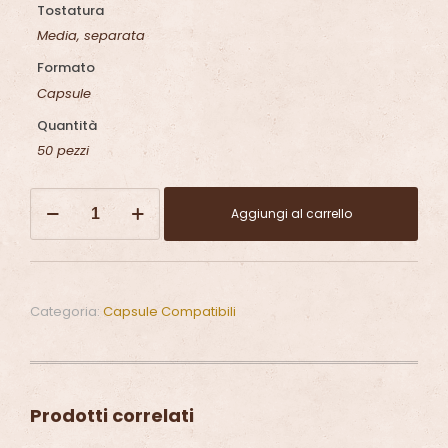
Tostatura
Media, separata
Formato
Capsule
Quantità
50 pezzi
Capsule
Aggiungi al carrello
compatibili
Dolce
Gusto
quantità
Categoria:
Capsule Compatibili
Prodotti correlati